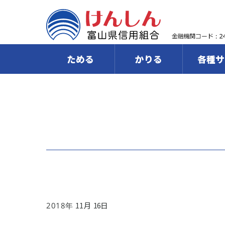
ためる
かりる
各種サ
11
16
2018