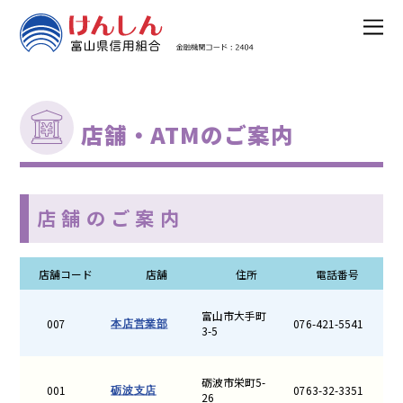
店舗・ATMのご案内
店舗のご案内
店舗コード
店舗
住所
電話番号
富山市大手町
007
076-421-5541
本店営業部
3-5
砺波市栄町5-
001
0763-32-3351
砺波支店
26