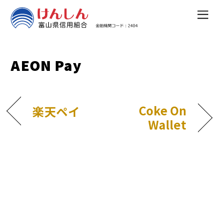
AEON Pay
Coke On
楽天ペイ
Wallet