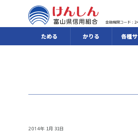
ためる
かりる
各種サ
1
31
2014