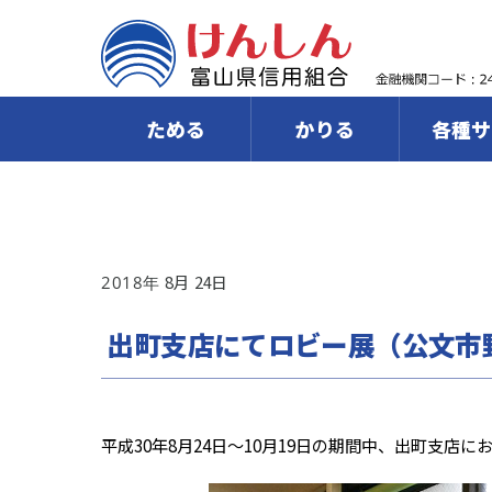
ためる
かりる
各種サ
8
24
2018
出町支店にてロビー展（公文市
平成30年8月24日～10月19日の期間中、出町支